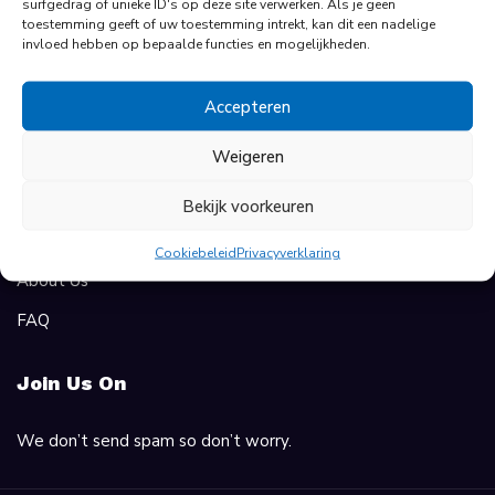
surfgedrag of unieke ID's op deze site verwerken. Als je geen
toestemming geeft of uw toestemming intrekt, kan dit een nadelige
invloed hebben op bepaalde functies en mogelijkheden.
For Employers
All Employers
Accepteren
Employer Dashboard
Weigeren
About Us
Bekijk voorkeuren
Contact Us
Cookiebeleid
Privacyverklaring
About Us
FAQ
Join Us On
We don’t send spam so don’t worry.