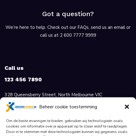
Got a question?
We’re here to help. Check out our FAQs, send us an email or
call us at 2 600 7777 9999
Call us
123 456 7890
328 Queensberry Street, North Melbourne VIC
3051, Australia.
Beheer cookie toestemming
support@superio.com
Om de beste ervaringen te bieden, gebruiken wij technologieën zoals
cookies om informatie over je apparaat op te slaan en/of te raadplegen.
For Candidates
Door in te stemmen met deze technologieën kunnen wij gegevens zoals