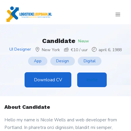
Candidate
Nieuw
UI Designer
New York
€
10
/ uur
april 6, 1988
App
Design
Digital
Download CV
Invite
About Candidate
Hello my name is Nicole Wells and web developer from
Portland. In pharetra orci dignissim, blandit mi semper,