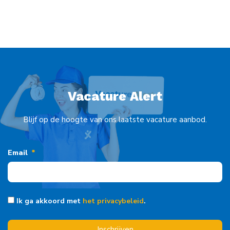
Vacature Alert
Blijf op de hoogte van ons laatste vacature aanbod.
Email
Ik ga akkoord met
het privacybeleid
.
Inschrijven