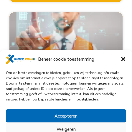
Beheer cookie toestemming
Om de beste ervaringen te bieden, gebruiken wij technologieën zoals
cookies om informatie over je apparaat op te slaan en/of te raadplegen.
De toekomst van de
Door in te stemmen met deze technologieën kunnen wij gegevens zoals
surfgedrag of unieke ID's op deze site verwerken. Als je geen
logistieke sector in
toestemming geeft of uw toestemming intrekt, kan dit een nadelige
invloed hebben op bepaalde functies en mogelijkheden.
kaart gebracht
Accepteren
De toekomst van logistiek is in volle ontwikkeling.
De laatste jaren zijn er veel nieuwe trends en
Weigeren
ontwikkelingen zichtbaar, die de manier waarop