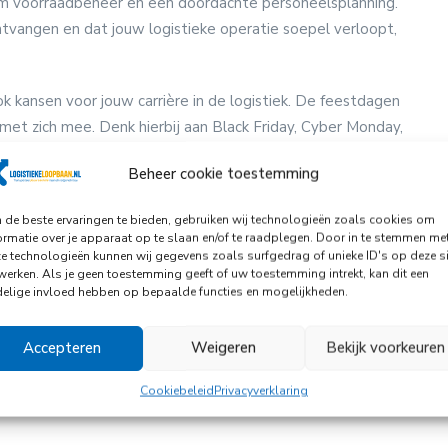
lim voorraadbeheer en een doordachte personeelsplanning.
ntvangen en dat jouw logistieke operatie soepel verloopt,
k kansen voor jouw carrière in de logistiek. De feestdagen
et zich mee. Denk hierbij aan Black Friday, Cyber Monday,
e een belangrijke rol spelen in het verwerken en bezorgen
Beheer cookie toestemming
aaltijd op tafel te krijgen? Dat kan als
orderpicker
of
de beste ervaringen te bieden, gebruiken wij technologieën zoals cookies om
ormatie over je apparaat op te slaan en/of te raadplegen. Door in te stemmen me
 rol speelt bij het waarborgen van een soepele levering van
e technologieën kunnen wij gegevens zoals surfgedrag of unieke ID's op deze si
werken. Als je geen toestemming geeft of uw toestemming intrekt, kan dit een
ionals zijn de spil waar alles om draait, en jouw inzet en
elige invloed hebben op bepaalde functies en mogelijkheden.
ijven die afhankelijk zijn van een tijdige levering.
Accepteren
Weigeren
Bekijk voorkeuren
 uitdagend zijn, maar het biedt ook kansen om je te
n zullen bepalend zijn voor jouw succes in deze periode.
Cookiebeleid
Privacyverklaring
n winter een tijd waarin jij in de logistiek schittert!