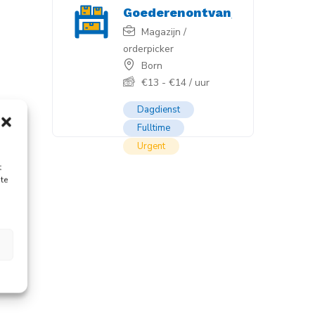
Goederenontvangst
Nieuw
Magazijn /
orderpicker
Born
€
13
-
€
14
/ uur
Dagdienst
Fulltime
Urgent
t
te