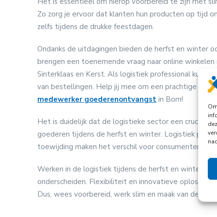
Het is essentieel om hierop voorbereid te zijn met s
Zo zorg je ervoor dat klanten hun producten op tijd o
zelfs tijdens de drukke feestdagen.
Ondanks de uitdagingen bieden de herfst en winter oo
brengen een toenemende vraag naar online winkelen m
Sinterklaas en Kerst. Als logistiek professional kun j
van bestellingen. Help jij mee om een prachtige kerstm
medewerker goederenontvangst
in Born!
Om 
inf
Het is duidelijk dat de logistieke sector een cruciale
dez
ver
goederen tijdens de herfst en winter. Logistiek profess
nad
toewijding maken het verschil voor consumenten en bedr
Werken in de logistiek tijdens de herfst en winter kan
onderscheiden. Flexibiliteit en innovatieve oplossinge
Dus, wees voorbereid, werk slim en maak van de herfst e