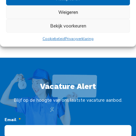
Medewerker goederenontvangst
Weigeren
Logistiek / administratief
Roermond
€
13
/ uur
Bekijk voorkeuren
Dagdienst
Fulltime
Cookiebeleid
Privacyverklaring
Vacature Alert
Blijf op de hoogte van ons laatste vacature aanbod.
Email