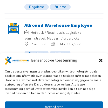
Dagdienst
Fulltime
Allround Warehouse Employee
Heftruck / Reachtruck
,
Logistiek /
administratief
,
Magazijn / orderpicker
Roermond
€
14
-
€
16
/ uur
Dagdienst
Fulltime
Beheer cookie toestemming
Medewerker Intern Transport
Om de beste ervaringen te bieden, gebruiken wij technologieën zoals
cookies om informatie over je apparaat op te slaan en/of te raadplegen.
Logistiek / administratief
Roermond
Door in te stemmen met deze technologieën kunnen wij gegevens zoals
€
13
-
€
15
/ uur
surfgedrag of unieke ID's op deze site verwerken. Als je geen
toestemming geeft of uw toestemming intrekt, kan dit een nadelige
invloed hebben op bepaalde functies en mogelijkheden.
3 Ploegen
Fulltime
Accepteren