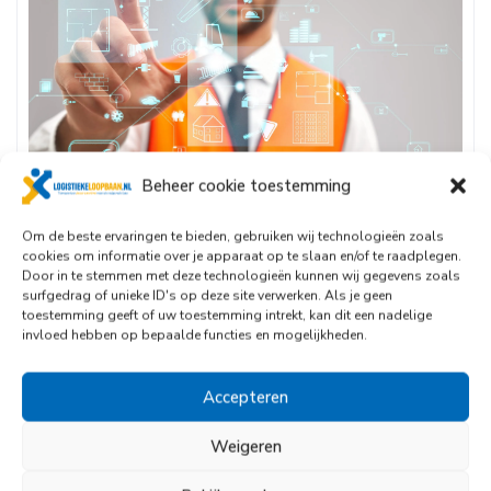
Beheer cookie toestemming
Om de beste ervaringen te bieden, gebruiken wij technologieën zoals
juli 14, 2023
Uncategorized
0 Comments
cookies om informatie over je apparaat op te slaan en/of te raadplegen.
Door in te stemmen met deze technologieën kunnen wij gegevens zoals
De toekomst van de logistieke sector in kaart
surfgedrag of unieke ID's op deze site verwerken. Als je geen
gebracht
toestemming geeft of uw toestemming intrekt, kan dit een nadelige
De toekomst van logistiek is in volle ontwikkeling. De
invloed hebben op bepaalde functies en mogelijkheden.
laatste jaren zijn er ...
Accepteren
Read More
Weigeren