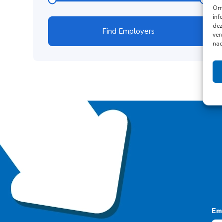
Om 
inf
dez
Find Employers
ver
nad
Em