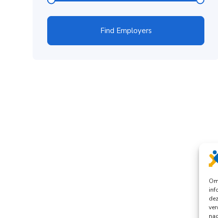
Find Employers
Om 
inf
dez
ver
nad