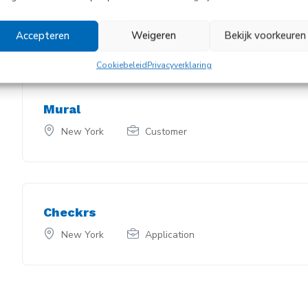
Astronomer
New York
Developer
Accepteren
Weigeren
Bekijk voorkeuren
Cookiebeleid
Privacyverklaring
Mural
New York
Customer
Checkrs
New York
Application