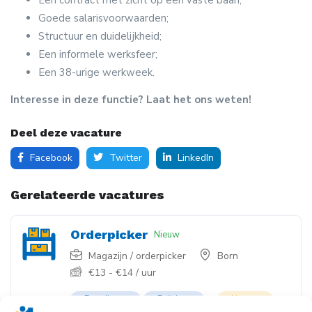
Goede salarisvoorwaarden;
Structuur en duidelijkheid;
Een informele werksfeer;
Een 38-urige werkweek.
Interesse in deze functie? Laat het ons weten!
Deel deze vacature
Facebook
Twitter
LinkedIn
Gerelateerde vacatures
Orderpicker
Nieuw
Magazijn / orderpicker
Born
€
13
-
€
14
/ uur
Dagdienst
Fulltime
Urgent