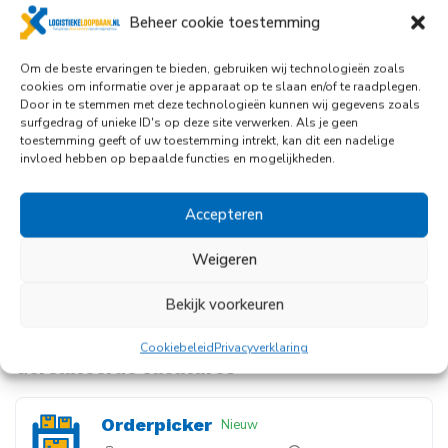
en zullen jouw ondernemerschap stimuleren.
Beheer cookie toestemming
Verder bieden wij jou:
Om de beste ervaringen te bieden, gebruiken wij technologieën zoals
cookies om informatie over je apparaat op te slaan en/of te raadplegen.
Een marktconform salaris;
Door in te stemmen met deze technologieën kunnen wij gegevens zoals
surfgedrag of unieke ID's op deze site verwerken. Als je geen
Een gegarandeerde 13e maand;
toestemming geeft of uw toestemming intrekt, kan dit een nadelige
8,33% vakantiebijslag;
invloed hebben op bepaalde functies en mogelijkheden.
24 vakantiedagen;
Reiskostenvergoeding;
Accepteren
Een complete pensioenregeling.
Weigeren
Deel deze vacature
Bekijk voorkeuren
Facebook
Twitter
LinkedIn
Cookiebeleid
Privacyverklaring
Gerelateerde vacatures
Orderpicker
Nieuw