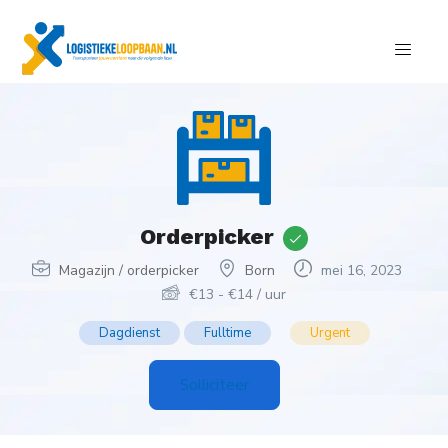
Orderpicker
Magazijn / orderpicker
Born
mei 16, 2023
€
13
-
€
14
/ uur
Dagdienst
Fulltime
Urgent
Solliciteer