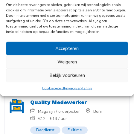
Magazijn / orderpicker
Geleen
Om de beste ervaringen te bieden, gebruiken wij technologieën zoals
€
2800
-
€
3200
/ maand
cookies om informatie over je apparaat op te slaan en/of te raadplegen.
Door in te stemmen met deze technologieën kunnen wij gegevens zoals
surfgedrag of unieke ID's op deze site verwerken. Als je geen
Dagdienst
Fulltime
toestemming geeft of uw toestemming intrekt, kan dit een nadelige
invloed hebben op bepaalde functies en mogelijkheden.
Allround Warehouse Employee
Accepteren
Heftruck / Reachtruck
,
Logistiek /
administratief
,
Magazijn / orderpicker
Weigeren
Roermond
€
14
-
€
16
/ uur
Bekijk voorkeuren
Dagdienst
Fulltime
Cookiebeleid
Privacyverklaring
Quality Medewerker
Magazijn / orderpicker
Born
€
12
-
€
13
/ uur
Dagdienst
Fulltime