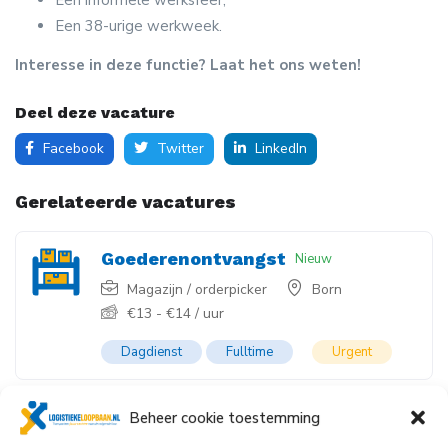
Een 38-urige werkweek.
Interesse in deze functie? Laat het ons weten!
Deel deze vacature
Facebook
Twitter
LinkedIn
Gerelateerde vacatures
Goederenontvangst
Nieuw
Magazijn / orderpicker
Born
€
13
-
€
14
/ uur
Dagdienst
Fulltime
Urgent
Beheer cookie toestemming
Warehouse Keeper
Nieuw