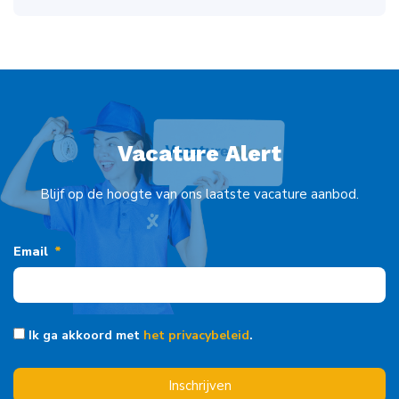
Vacature Alert
Blijf op de hoogte van ons laatste vacature aanbod.
Email
Ik ga akkoord met
het privacybeleid
.
Inschrijven